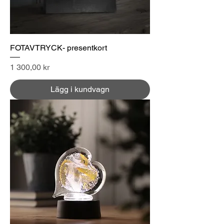
FOTAVTRYCK- presentkort
Pris
1 300,00 kr
Lägg i kundvagn