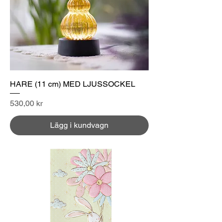
HARE (11 cm) MED LJUSSOCKEL
Pris
530,00 kr
Lägg i kundvagn