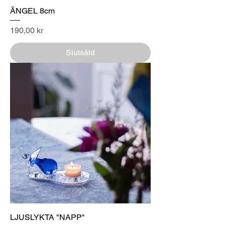
ÄNGEL 8cm
Pris
190,00 kr
Slutsåld
LJUSLYKTA "NAPP"