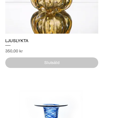
LJUSLYKTA
Pris
350,00 kr
Slutsåld