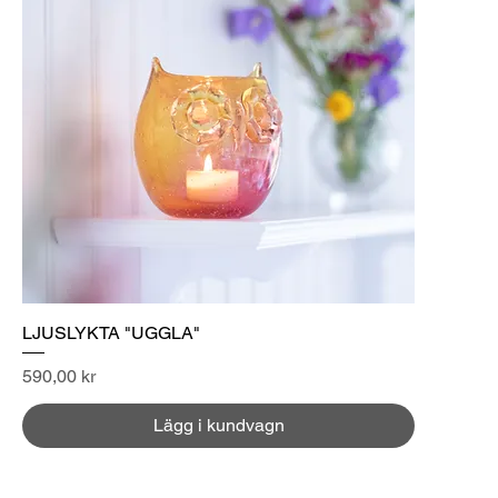
LJUSLYKTA "UGGLA"
Pris
590,00 kr
Lägg i kundvagn