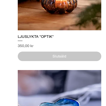
LJUSLYKTA "OPTIK"
Pris
350,00 kr
Slutsåld