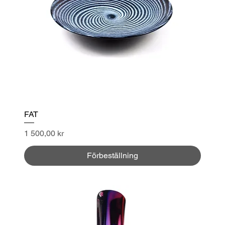
FAT
Pris
1 500,00 kr
Förbeställning