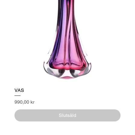
VAS
Pris
990,00 kr
Slutsåld