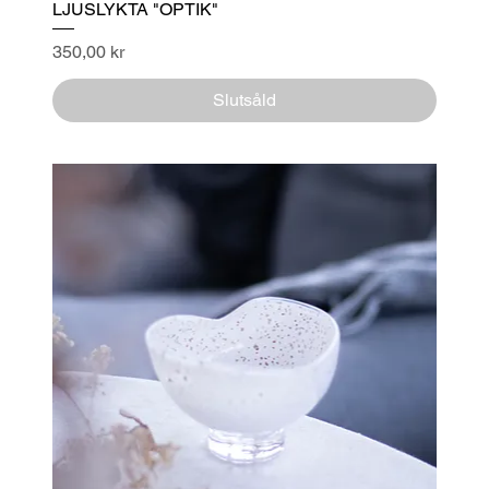
LJUSLYKTA "OPTIK"
Pris
350,00 kr
Slutsåld