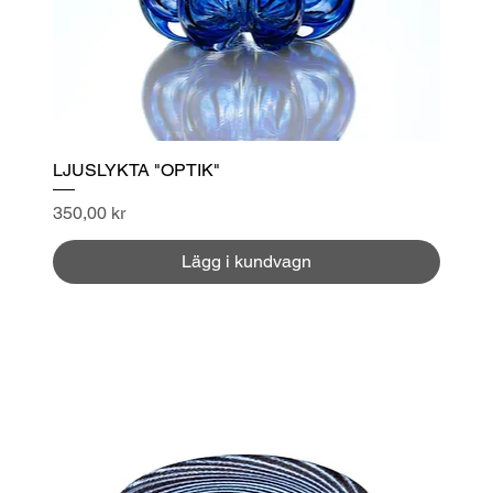
LJUSLYKTA "OPTIK"
Pris
350,00 kr
Lägg i kundvagn