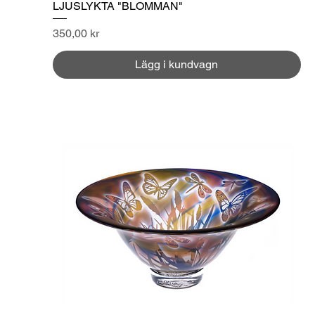
LJUSLYKTA "BLOMMAN"
Pris
350,00 kr
Lägg i kundvagn