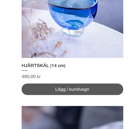
HJÄRTSKÅL (14 cm)
Pris
490,00 kr
Lägg i kundvagn