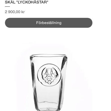
SKÅL "LYCKOHÄSTAR"
Pris
2 900,00 kr
Förbeställning