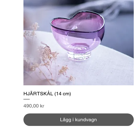
HJÄRTSKÅL (14 cm)
Pris
490,00 kr
Lägg i kundvagn