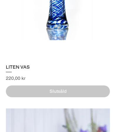
LITEN VAS
Pris
220,00 kr
Slutsåld