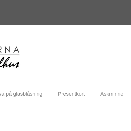
va på glasblåsning
Presentkort
Askminne