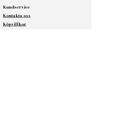
Kundservice
Kontakta oss​
Köpvillkor
Om oss
Återförsäljare
Företagsgåva
Sociala medier
Facebook
Instagram
Youtube
Produkter