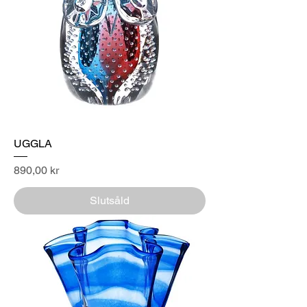
UGGLA
Pris
890,00 kr
Slutsåld