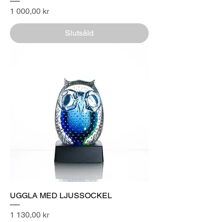
Pris
1 000,00 kr
Slutsåld
UGGLA MED LJUSSOCKEL
Pris
1 130,00 kr