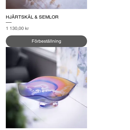
HJÄRTSKÅL & SEMLOR
Pris
1 130,00 kr
Förbeställning