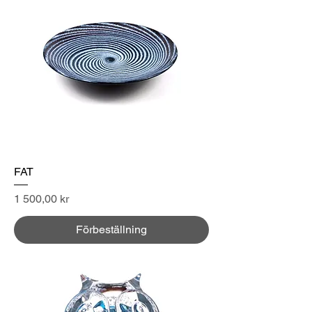
FAT
Pris
1 500,00 kr
Förbeställning