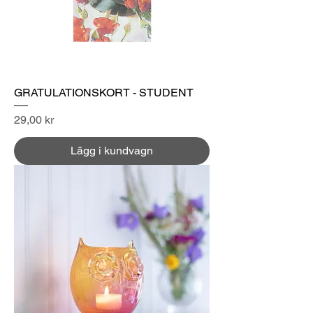
GRATULATIONSKORT - STUDENT
Pris
29,00 kr
Lägg i kundvagn