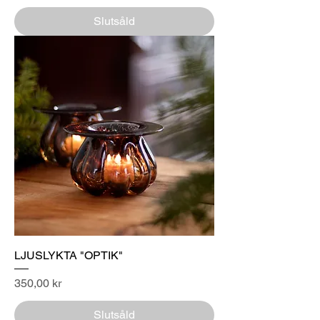
Slutsåld
LJUSLYKTA "OPTIK"
Pris
350,00 kr
Slutsåld