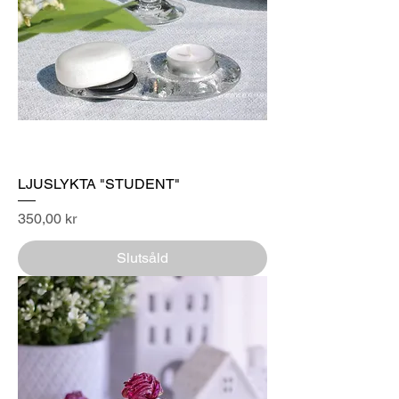
LJUSLYKTA "STUDENT"
Pris
350,00 kr
Slutsåld