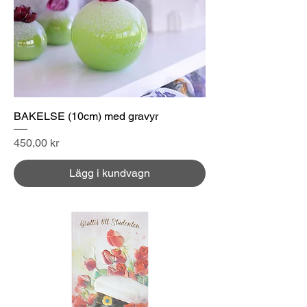
BAKELSE (10cm) med gravyr
Pris
450,00 kr
Lägg i kundvagn