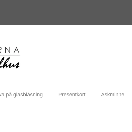
va på glasblåsning
Presentkort
Askminne