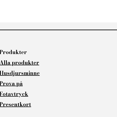
Produkter
Alla produkter​
Husdjursminne
Prova på
Fotavtryck
Presentkort