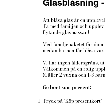
Glasblåsning -
Att blåsa glas är en upplevels
Ta med familjen och upplev 
flytande glasmassan!
Med familjepaketet får dom v
medan barnen får blåsa vars
Vi har ingen åldersgräns, u
Välkommen på en rolig uppl
(Gäller 2 vuxna och 1-3 bar
Ge bort som present:
Tryck på "Köp presentkort"