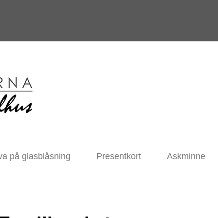
va på glasblåsning
Presentkort
Askminne