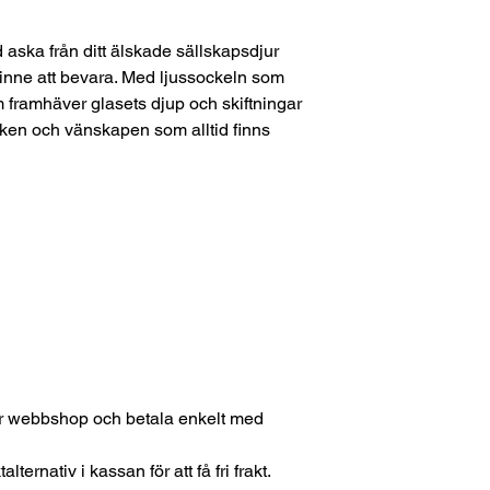
aska från ditt älskade sällskapsdjur
 minne att bevara. Med ljussockeln som
som framhäver glasets djup och skiftningar
eken och vänskapen som alltid finns
vår webbshop och betala enkelt med
lternativ i kassan för att få fri frakt.