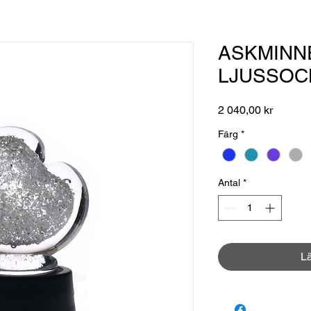
ASKMINNE
LJUSSOC
Pris
2 040,00 kr
Färg
*
Antal
*
L