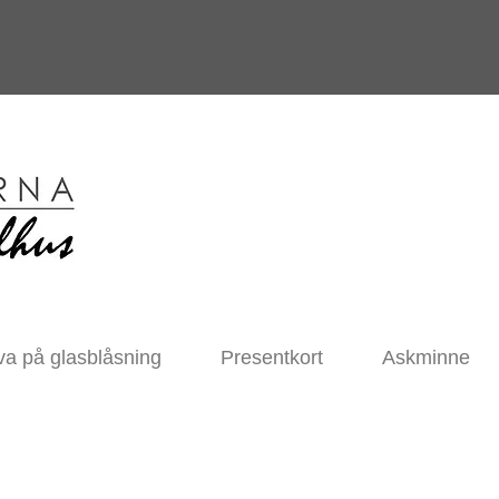
va på glasblåsning
Presentkort
Askminne