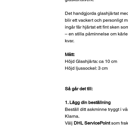
Det handgjorda glashjärtat med 
blir ett vackert och personligt
ingår får hjärtat ett fint sken 
– en stilla påminnelse om kärl
kvar.
Mått:
Höjd Glashjärta: ca 10 cm
Höjd l
jussockel: 3 cm
Så går det till:
1. Lägg din beställning
Beställ ditt askminne tryggt i 
Klarna.
Välj
DHL ServicePoint
som frakta