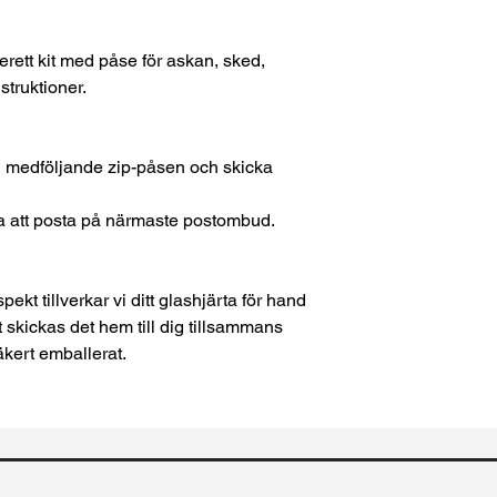
erett kit med påse för askan, sked,
struktioner.
n medföljande zip-påsen och skicka
ra att posta på närmaste postombud.
ekt tillverkar vi ditt glashjärta för hand
gt skickas det hem till dig tillsammans
säkert emballerat.